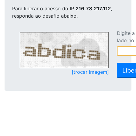
Para liberar o acesso
do IP
216.73.217.112
,
responda ao desafio abaixo.
Digite 
lado no
[trocar imagem]